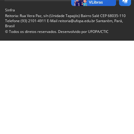
Sinfra
Reitoria: Rua Vera Paz, s/n (Unidade Tapajós) Bairro Salé CEP 68035-110
Telefone (93) 2101-4911 E-Mail reitoria@ufopa.edu.br Santarém, Pará,
Brasil
© Todos os diretos reservados. Desenvolvido por
UFOPA/CTIC