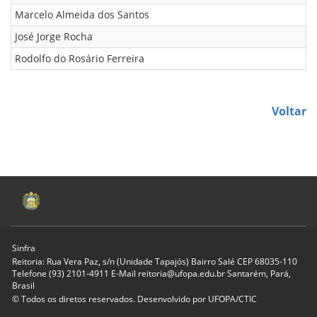
Marcelo Almeida dos Santos
José Jorge Rocha
Rodolfo do Rosário Ferreira
Voltar
Sinfra
Reitoria: Rua Vera Paz, s/n (Unidade Tapajós) Bairro Salé CEP 68035-110
Telefone (93) 2101-4911 E-Mail reitoria@ufopa.edu.br Santarém, Pará,
Brasil
© Todos os diretos reservados. Desenvolvido por
UFOPA/CTIC