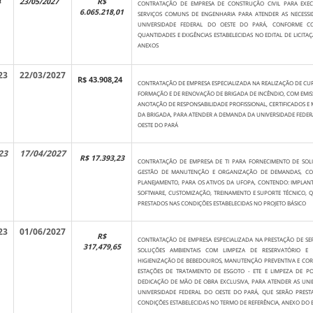
4
23/05/2027
R$
CONTRATAÇÃO DE EMPRESA DE CONSTRUÇÃO CIVIL PARA EXE
6.065.218,01
SERVIÇOS COMUNS DE ENGENHARIA PARA ATENDER AS NECESSI
UNIVERSIDADE FEDERAL DO OESTE DO PARÁ, CONFORME CO
QUANTIDADES E EXIGÊNCIAS ESTABELECIDAS NO EDITAL DE LICITAÇ
ANEXOS
23
22/03/2027
R$ 43.908,24
CONTRATAÇÃO DE EMPRESA ESPECIALIZADA NA REALIZAÇÃO DE CU
FORMAÇÃO E DE RENOVAÇÃO DE BRIGADA DE INCÊNDIO, COM EMIS
ANOTAÇÃO DE RESPONSABILIDADE PROFISSIONAL, CERTIFICADOS E
DA BRIGADA, PARA ATENDER A DEMANDA DA UNIVERSIDADE FEDER
OESTE DO PARÁ
23
17/04/2027
R$ 17.393,23
CONTRATAÇÃO DE EMPRESA DE TI PARA FORNECIMENTO DE SOL
GESTÃO DE MANUTENÇÃO E ORGANIZAÇÃO DE DEMANDAS, CO
PLANEJAMENTO, PARA OS ATIVOS DA UFOPA, CONTENDO: IMPLA
SOFTWARE, CUSTOMIZAÇÃO, TREINAMENTO E SUPORTE TÉCNICO, 
PRESTADOS NAS CONDIÇÕES ESTABELECIDAS NO PROJETO BÁSICO
23
01/06/2027
R$
CONTRATAÇÃO DE EMPRESA ESPECIALIZADA NA PRESTAÇÃO DE SE
317,479,65
SOLUÇÕES AMBIENTAIS COM LIMPEZA DE RESERVATÓRIO E C
HIGIENIZAÇÃO DE BEBEDOUROS, MANUTENÇÃO PREVENTIVA E COR
ESTAÇÕES DE TRATAMENTO DE ESGOTO - ETE E LIMPEZA DE PO
DEDICAÇÃO DE MÃO DE OBRA EXCLUSIVA, PARA ATENDER AS UN
UNIVERSIDADE FEDERAL DO OESTE DO PARÁ, QUE SERÃO PREST
CONDIÇÕES ESTABELECIDAS NO TERMO DE REFERÊNCIA, ANEXO DO 