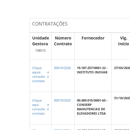
CONTRATAÇÕES
Unidade
Número
Fornecedor
Vig.
Gestora
Contrato
Início
158515
Clique
00010/2026
19.187.257/0001-22 -
27/03/202
aquie e
INSTITUTO INOVAR
consulte o
contrato
31/10/202
Clique
00019/2025
00.489.015/0001-65 -
aqui e
CONSERP
consulte o
MANUTENCAO DE
contrato
ELEVADORES LTDA