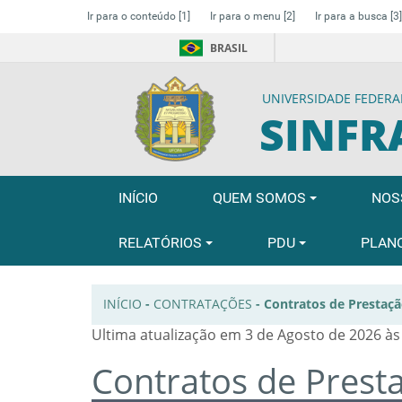
Ir para o conteúdo
[1]
Ir para o menu
[2]
Ir para a busca
[3]
BRASIL
UNIVERSIDADE FEDERA
SINFR
INÍCIO
QUEM SOMOS
NOS
RELATÓRIOS
PDU
PLAN
INÍCIO
-
CONTRATAÇÕES
-
Contratos de Prestaçã
Ultima atualização em 3 de Agosto de 2026 às
Contratos de Prest