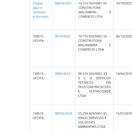
Clique
00013/2021
19.710.932/0001-56 -
19/10/202
aqui e
CONSTRUTORA
consulte
MACAMBIRA E
o contrato
COMERCIO LTDA
158515 -
0019/2020
19.710.932/0001-56 -
06/10/202
UFOPA
CONSTRUTORA
MACAMBIRA E
COMERCIO LTDA
158515 -
0006/2019
08.533.505/0001-23 -
14/04/201
UFOPA
V C O SERVICOS
TECNICOS EM
TELECOMUNICACOES
E ELETRICIDADE
LTDA
158515 -
00015/2018
23.259.429/0001-01 -
15/01/201
UFOPA
XINGU SERVICOS E
SOLUCOES
AMBIENTAIS LTDA