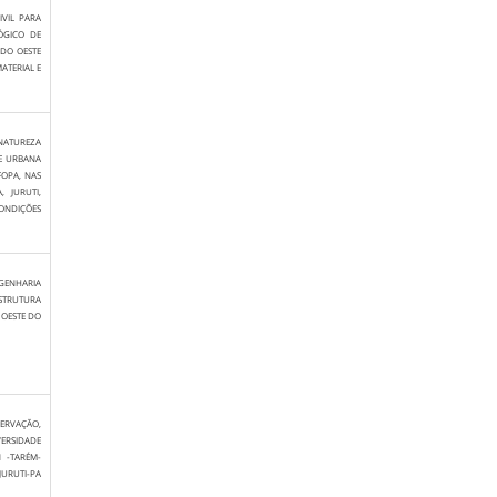
VIL PARA
ÓGICO DE
 DO OESTE
ATERIAL E
NATUREZA
E URBANA
FOPA, NAS
 JURUTI,
NDIÇÕES
GENHARIA
STRUTURA
 OESTE DO
ERVAÇÃO,
ERSIDADE
 -TARÉM-
JURUTI-PA