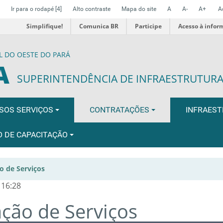
Ir para o rodapé
[4]
Alto contraste
Mapa do site
A
A-
A+
A
Simplifique!
Comunica BR
Participe
Acesso à infor
L DO OESTE DO PARÁ
A
SUPERINTENDÊNCIA DE INFRAESTRUTUR
SOS SERVIÇOS
CONTRATAÇÕES
INFRAES
O DE CAPACITAÇÃO
o de Serviços
 16:28
ação de Serviços