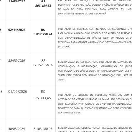
PRESTAÇÃO DE SERVIÇOS CONTINUADOS DE MANUTEN
2
23/05/2027
R$
EQUIPAMENTOS DE PROTEÇÃO CONTRA INCÊNDIO E PÂNICO, SEM 
303.454,55
DE MÃO DE OBRA EXCLUSIVA, PARA ATENDER AS UNID
UNIVERSIDADE FEDERAL DO OESTE DO PARÁ
PRESTAÇÃO DE SERVIÇOS CONTINUADOS DE SEGURANÇA E VI
2
02/11/2026
R$
PATRIMONIAL ARMADA COM CONTROLE DE ACESSO DE PESSOAS E
3.817.758,24
COM DISPONIBILIZAÇÃO DE MÃO DE OBRA EM REGIME DE D
EXCLUSIVA, PARA ATENDER AS DEMANDAS EM TODA A ÁREA DE AB
DA UFOPA.
4
28/03/2026
R$
CONTRATAÇÃO DE EMPRESA PARA PRESTAÇÃO DE SERVIÇOS DE
11.752.290,00
CONSERVAÇÃO E HIGIENIZAÇÃO, MANUTENÇÃO DE JARDI
FORNECIMENTO DE MÃO DE OBRA, MATERIAIS E EQUIPAMENTOS E I
SEREM EXECUTADOS COM REGIME DE DEDICAÇÃO EXCLUSIVA D
OBRA
23
01/06/2026
R$
PRESTAÇÃO DE SERVIÇOS DE SOLUÇÕES AMBIENTAIS COM 
75.393,45
INTEGRADO DE VETORES E PRAGAS URBANAS, SEM DEDICAÇÃO D
OBRA EXCLUSIVA, PARA ATENDER AS UNIDADES DA UNIVERSIDAD
DO OESTE DO PARÁ, QUE SERÃO PRESTADOS NAS CONDIÇÕES ESTA
NO TERMO DE REFER
CONTRATAÇÃO EMERGENCIAL PARA A PRESTAÇÃO DE SERVIÇOS DE
3
30/03/2024
3.105.480,96