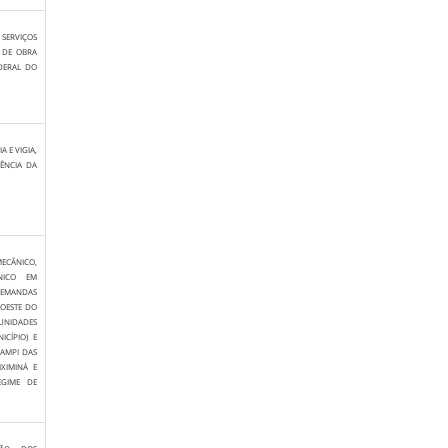
 SERVIÇOS
 DE OBRA
DERAL DO
 E VIGIA,
ÊNCIA DA
ECÂNICO,
CNICO EM
DEMANDAS
 OESTE DO
UNIDADES
CÍPIO) E
AMPI DAS
IXIMINÁ E
EGIME DE