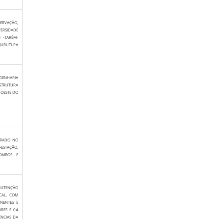
ERVAÇÃO,
ERSIDADE
 -TARÉM-
JURUTI-PA
GENHARIA
STRUTURA
 OESTE DO
GRADO NO
STAÇÃO,
POMBOS E
NUTENÇÃO
ICAL, COM
NENTES E
ORES E 04
ÊNCIAS DA