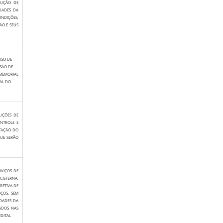
CUÇÃO DE
DADES DA
NDIÇÕES,
ÃO E SEUS
RSO DE
SÃO DE
 MEMORIAL
AL DO
UÇÕES DE
NTROLE E
NTAÇÃO DO
QUE SERÃO
RVIÇOS DE
ISTERNA,
RETIVA DE
ÇOS, SEM
IDADES DA
ADOS NAS
EDITAL