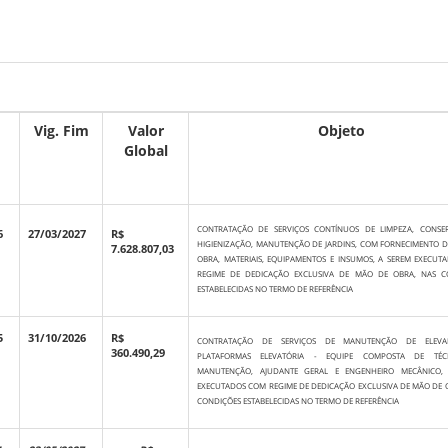
Vig. Fim
Valor
Objeto
Global
CONTRATAÇÃO DE SERVIÇOS CONTÍNUOS DE LIMPEZA, CONSE
6
27/03/2027
R$
HIGIENIZAÇÃO, MANUTENÇÃO DE JARDINS, COM FORNECIMENTO 
7.628.807,03
OBRA, MATERIAIS, EQUIPAMENTOS E INSUMOS, A SEREM EXECU
REGIME DE DEDICAÇÃO EXCLUSIVA DE MÃO DE OBRA, NAS C
ESTABELECIDAS NO TERMO DE REFERÊNCIA
5
31/10/2026
R$
CONTRATAÇÃO DE SERVIÇOS DE MANUTENÇÃO DE ELEVA
360.490,29
PLATAFORMAS ELEVATÓRIA - EQUIPE COMPOSTA DE TÉC
MANUTENÇÃO, AJUDANTE GERAL E ENGENHEIRO MECÂNICO,
EXECUTADOS COM REGIME DE DEDICAÇÃO EXCLUSIVA DE MÃO DE 
CONDIÇÕES ESTABELECIDAS NO TERMO DE REFERÊNCIA