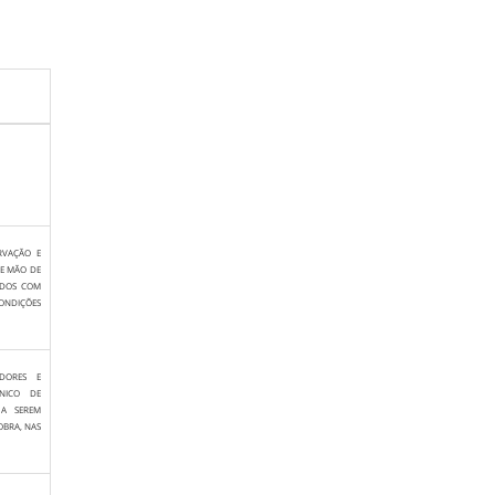
RVAÇÃO E
DE MÃO DE
TADOS COM
ONDIÇÕES
DORES E
NICO DE
 A SEREM
OBRA, NAS