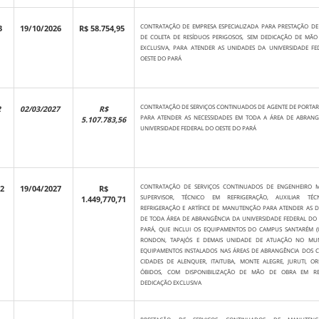
CONTRATAÇÃO DE EMPRESA ESPECIALIZADA PARA PRESTAÇÃO DE
3
19/10/2026
R$ 58.754,95
DE COLETA DE RESÍDUOS PERIGOSOS, SEM DEDICAÇÃO DE MÃO
EXCLUSIVA, PARA ATENDER AS UNIDADES DA UNIVERSIDADE FE
OESTE DO PARÁ
CONTRATAÇÃO DE SERVIÇOS CONTINUADOS DE AGENTE DE PORTARIA
2
02/03/2027
R$
PARA ATENDER AS NECESSIDADES EM TODA A ÁREA DE ABRANG
5.107.783,56
UNIVERSIDADE FEDERAL DO OESTE DO PARÁ
CONTRATAÇÃO DE SERVIÇOS CONTINUADOS DE ENGENHEIRO M
22
19/04/2027
R$
SUPERVISOR, TÉCNICO EM REFRIGERAÇÃO, AUXILIAR TÉ
1.449,770,71
REFRIGERAÇÃO E ARTÍFICE DE MANUTENÇÃO PARA ATENDER AS 
DE TODA ÁREA DE ABRANGÊNCIA DA UNIVERSIDADE FEDERAL DO
PARÁ, QUE INCLUI OS EQUIPAMENTOS DO CAMPUS SANTARÉM (
RONDON, TAPAJÓS E DEMAIS UNIDADE DE ATUAÇÃO NO MUNI
EQUIPAMENTOS INSTALADOS NAS ÁREAS DE ABRANGÊNCIA DOS C
CIDADES DE ALENQUER, ITAITUBA, MONTE ALEGRE, JURUTI, OR
ÓBIDOS, COM DISPONIBILIZAÇÃO DE MÃO DE OBRA EM R
DEDICAÇÃO EXCLUSIVA