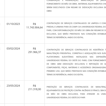
CONSERVAÇÃO E HIGIENIZAÇÃO, MANUTENÇÃO DE JARDI
FORNECIMENTO DE MÃO DE OBRA, MATERIAIS, EQUIPAMENTOS E I
SEREM EXECUTADOS COM REGIME DE DEDICAÇÃO EXCLUSIVA D
OBRA
CONTRATAÇÃO DE SERVIÇOS CONTINUADOS DE LIMPEZA E CON
2
01/10/2023
R$
PREDIAL E URBANA PARA OS CAMPI DA UNIVERSIDADE FEDERAL DO
11.743.904,64
PARÁ, COM DISPONIBILIZAÇÃO DE MÃO DE OBRA EM REGIME DE 
EXCLUSIVA, QUE SERÃO PRESTADOS NAS CONDIÇÕES ESTABELE
TERMO DE REFERÊNCIA, ANEXO DO EDITAL.
2
03/02/2024
R$
CONTRATAÇÃO DE SERVIÇOS CONTINUADOS DE ASSISTÊNCIA T
291.966,37
MANUTENÇÃO PREVENTIVA, CORRETIVA E ADEQUAÇÕES NOS ELEV
PLATAFORMAS ELEVATÓRIAS INSTALADOS NAS DEPENDÊN
UNIVERSIDADE FEDERAL DO OESTE DO PARÁ, COM FORNECIMENT
DE OBRA (SEM DEDICAÇÃO EXCLUSIVA) E REPOSIÇÃO DE Q
COMPONENTES, PEÇAS, MATERIAIS E ACESSÓRIOS ORIGINAIS/GEN
PRIMEIRO USO, QUE SERÃO PRESTADOS NAS CONDIÇÕES ESTABEL
TERMO DE REFERÊNCIA, ANEXO DO EDITAL
2
23/05/2024
R$
PRESTAÇÃO DE SERVIÇOS CONTINUADOS DE MANUTEN
211.318,00
EQUIPAMENTOS DE PROTEÇÃO CONTRA INCÊNDIO E PÂNICO, SEM 
DE MÃO DE OBRA EXCLUSIVA, PARA ATENDER AS UNID
UNIVERSIDADE FEDERAL DO OESTE DO PARÁ