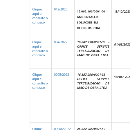
Clique
012/2023
15.062.166/0001-00 -
18/10/202
aqui e
AMBIENTALLIX
consulte o
SOLUCOES EM
contrato
RESIDUOS LTDA
Clique
004/2022
16.887.298/0001-33 -
01/03/202
aqui e
OFFICE SERVICE
consulte o
TERCEIRIZACAO DE
contrato
MAO DE OBRA LTDA
Clique
0005/2022
16.887.298/0001-33 -
18/04/ 20
aqui e
OFFICE SERVICE
consulte o
TERCEIRIZACAO DE
contrato
MAO DE OBRA LTDA
Clique
00006/2022
26.622.765/0001-57 -