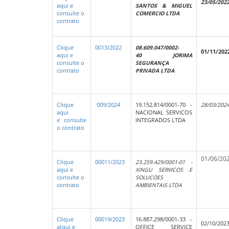
23/05/202
aqui e
SANTOS & MIGUEL
consulte o
COMERCIO LTDA
contrato
Clique
0013/2022
08.609.047/0002-
01/11/202
aqui e
40 JORIMA
consulte o
SEGURANÇA
contrato
PRIVADA LTDA
Clique
009/2024
19.152.814/0001-70 -
28/03/202
aqui
NACIONAL SERVICOS
e consulte
INTEGRADOS LTDA
o contrato
01/06/20
Clique
00011/2023
23.259.429/0001-01 -
aqui e
XINGU SERVICOS E
consulte o
SOLUCOES
contrato
AMBIENTAIS LTDA
Clique
00019/2023
16.887.298/0001-33 -
02/10/202
atqui e
OFFICE SERVICE