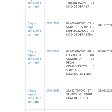
consulte o
TERCEIRIZACAO DE
contrato
MAO DE OBRA LT
Clique
0011/2022
09.409.620/0001-53 -
01/10/202
aqui
STAR - SERVICOS
consulte o
ESPECIALIZADOS DE
contrato
MAO DE OBRA LTDA
Clique
0003/2022
04.615.616/0001-28 -
03/02/202
aqui e
ELEVADORES OK
consulte o
COMERCIO DE
contrato
PECAS,
COMPONENTES E
SERVICOS DE
ELEVADORES LTDA
Clique
0006/2022
26.622.765/0001-57 -
23/05/202
aqui e
SANTOS & MIGUEL
consulte o
COMERCIO LTDA
contrato