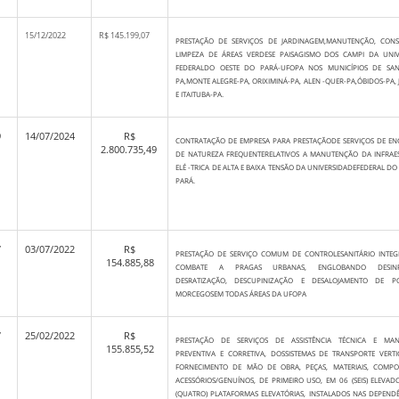
15/12/2022
R$ 145.199,07
PRESTAÇÃO DE SERVIÇOS DE JARDINAGEM,MANUTENÇÃO, CONS
LIMPEZA DE ÁREAS VERDESE PAISAGISMO DOS CAMPI DA UNIV
FEDERALDO OESTE DO PARÁ-UFOPA NOS MUNICÍPIOS DE SAN
PA,MONTE ALEGRE-PA, ORIXIMINÁ-PA, ALEN -QUER-PA,ÓBIDOS-PA, 
E ITAITUBA-PA.
9
14/07/2024
R$
CONTRATAÇÃO DE EMPRESA PARA PRESTAÇÃODE SERVIÇOS DE EN
2.800.735,49
DE NATUREZA FREQUENTERELATIVOS A MANUTENÇÃO DA INFRAE
ELÉ -TRICA DE ALTA E BAIXA TENSÃO DA UNIVERSIDADEFEDERAL DO
PARÁ.
7
03/07/2022
R$
PRESTAÇÃO DE SERVIÇO COMUM DE CONTROLESANITÁRIO INTE
154.885,88
COMBATE A PRAGAS URBANAS, ENGLOBANDO DESINFE
DESRATIZAÇÃO, DESCUPINIZAÇÃO E DESALOJAMENTO DE 
MORCEGOSEM TODAS ÁREAS DA UFOPA
7
25/02/2022
R$
PRESTAÇÃO DE SERVIÇOS DE ASSISTÊNCIA TÉCNICA E MA
155.855,52
PREVENTIVA E CORRETIVA, DOSSISTEMAS DE TRANSPORTE VERT
FORNECIMENTO DE MÃO DE OBRA, PEÇAS, MATERIAIS, COMPO
ACESSÓRIOS/GENUÍNOS, DE PRIMEIRO USO, EM 06 (SEIS) ELEVAD
(QUATRO) PLATAFORMAS ELEVATÓRIAS, INSTALADOS NAS DEPEND