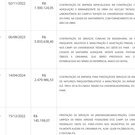
1
02/11/2022
R$
CONTRATAÇÃO DE EMPRESA ESPECIALIZADA EM CONSTRUÇÃO CI
1.300.124,05
ADEQUAÇÃO E REMANESCENTE DE OBRA DO NÚCLEO TECNOL
LABORATÓRIOS NO CAMPUS TAPAJÓS DA UNIVERSIDADE FEDERAL
DO PARÁ, NA CIDADE DE SANTARÉM/PA, COM FORNECIMENTO DE M
MÃO DE OBRA
0
06/08/2023
R$
CONTRATAÇÃO DE SERVIÇOS COMUNS DE ENGENHARIA, DE 
5.833.638,40
FREQUENTE, RELATIVOS À MANUTENÇÃO E ADAPTAÇÃO PREDIAL 
NOS CAMPI DA UNIVERSIDADE FEDERAL DO OESTE DO PARÁ - U
CIDADES DE SANTARÉM, ALENQUER, MONTE ALEGRE, ITAITUBA,
ÓBIDOS E ORIXIMINÁ, QUE SERÃO PRESTADOS NAS CO
ESTABELECIDAS NO TERMO DE REFERÊNCIA, ANEXO DO EDITAL
9
14/04/2024
R$
CONTRATAÇÃO DE EMPRESA PARA PRESTAÇÃODE SERVIÇOS DE EN
2.479.986,53
DE NATUREZA FREQUENTERELATIVOS A MANUTENÇÃO DA INFRAE
ELÉ -TRICA DE ALTA E BAIXA TENSÃO DA UNIVERSIDADEFEDERAL DO
PARÁ.
PRESTAÇÃO DE SERVIÇOS DE JARDINAGEM,MANUTENÇÃO, CONS
9
15/12/2022
R$
LIMPEZA DE ÁREAS VERDESE PAISAGISMO DOS CAMPI DA UNIV
145.199,07
FEDERALDO OESTE DO PARÁ-UFOPA NOS MUNICÍPIOS DE SAN
PA,MONTE ALEGRE-PA, ORIXIMINÁ-PA, ALEN -QUER-PA,ÓBIDOS-PA, 
E ITAITUBA-PA.