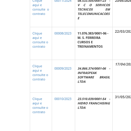
Clique
00011/2024
08.533.505/0001-23 -
23/05/202
aqui e
V C O SERVICOS
consulte o
TECNICOS EM
contrato
TELECOMUNICACOES
E
22/03/20
Clique
00008/2023
11.076.383/0001-06 -
aqui e
M. S. FERREIRA
consulte o
CURSOS E
contrato
TREINAMENTOS
17/04/20
Clique
00009/2023
34.866.374/0001-06 -
aqui e
INFRASPEAK
consulte o
SOFTWARE BRASIL
contrato
LTDA
31/05/20
Clique
00010/2023
23.510.039/0001-54 -
aqui e
HIDRO FRANCHISING
consulte o
LTDA
contrato