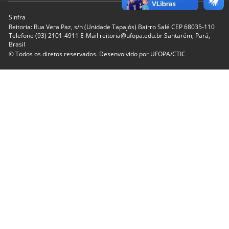
Sinfra
Reitoria: Rua Vera Paz, s/n (Unidade Tapajós) Bairro Salé CEP 68035-110
Telefone (93) 2101-4911 E-Mail reitoria@ufopa.edu.br Santarém, Pará,
Brasil
© Todos os diretos reservados. Desenvolvido por
UFOPA/CTIC