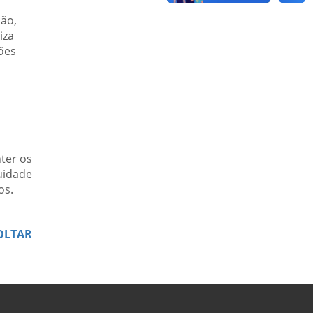
ção,
iza
ões
ter os
uidade
os.
OLTAR