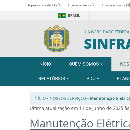
Ir para o conteúdo
[1]
Ir para o menu
[2]
Ir para a busca
[3]
BRASIL
UNIVERSIDADE FEDERA
SINFR
INÍCIO
QUEM SOMOS
NOS
RELATÓRIOS
PDU
PLAN
INÍCIO
-
NOSSOS SERVIÇOS
-
Manutenção Elétrica
Ultima atualização em 11 de Junho de 2025 às
Manutenção Elétrica