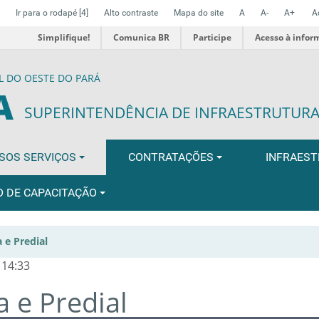
Ir para o rodapé
[4]
Alto contraste
Mapa do site
A
A-
A+
A
Simplifique!
Comunica BR
Participe
Acesso à infor
L DO OESTE DO PARÁ
A
SUPERINTENDÊNCIA DE INFRAESTRUTUR
SOS SERVIÇOS
CONTRATAÇÕES
INFRAES
O DE CAPACITAÇÃO
 e Predial
 14:33
 e Predial