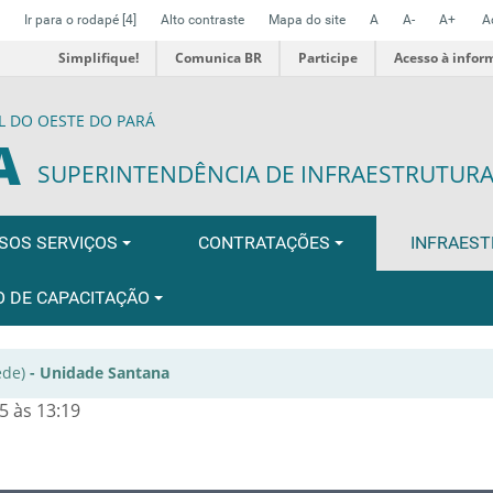
Ir para o rodapé
[4]
Alto contraste
Mapa do site
A
A-
A+
A
Simplifique!
Comunica BR
Participe
Acesso à infor
L DO OESTE DO PARÁ
A
SUPERINTENDÊNCIA DE INFRAESTRUTUR
SOS SERVIÇOS
CONTRATAÇÕES
INFRAES
O DE CAPACITAÇÃO
de)
-
Unidade Santana
5 às 13:19