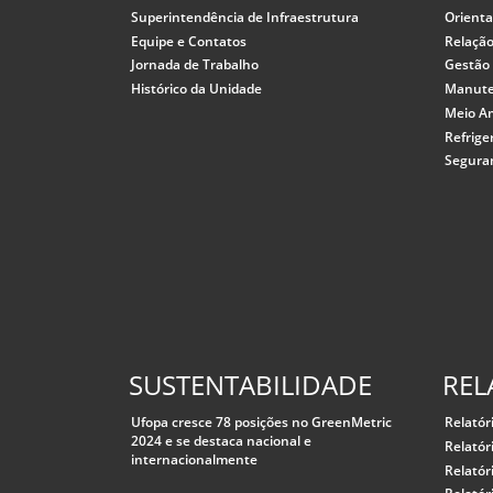
Superintendência de Infraestrutura
Orient
Equipe e Contatos
Relação
Jornada de Trabalho
Gestão 
Histórico da Unidade
Manuten
Meio A
Refrige
Segura
SUSTENTABILIDADE
REL
Ufopa cresce 78 posições no GreenMetric
Relatór
2024 e se destaca nacional e
Relatór
internacionalmente
Relatór