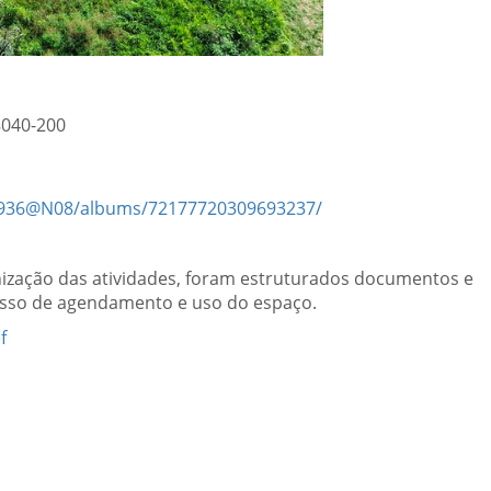
8040-200
43936@N08/albums/72177720309693237/
ização das atividades, foram estruturados documentos e
esso de agendamento e uso do espaço.
f