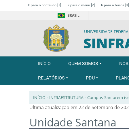
Ir para o conteúdo
[1]
Ir para o menu
[2]
Ir para a busca
[3]
BRASIL
UNIVERSIDADE FEDERA
SINFR
INÍCIO
QUEM SOMOS
NOS
RELATÓRIOS
PDU
PLAN
INÍCIO
-
INFRAESTRUTURA
-
Campus Santarém (se
Ultima atualização em 22 de Setembro de 202
Unidade Santana