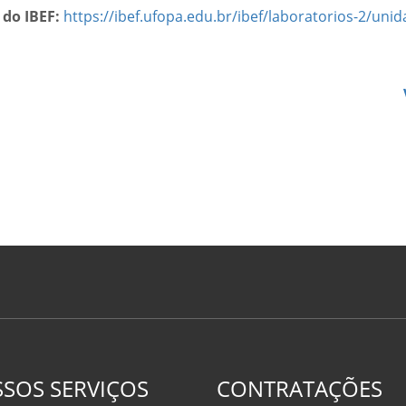
 do IBEF:
https://ibef.ufopa.edu.br/ibef/laboratorios-2/unid
SOS SERVIÇOS
CONTRATAÇÕES