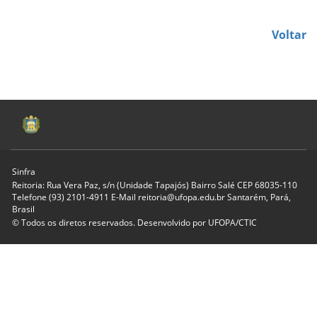
Voltar
Sinfra
Reitoria: Rua Vera Paz, s/n (Unidade Tapajós) Bairro Salé CEP 68035-110
Telefone (93) 2101-4911 E-Mail reitoria@ufopa.edu.br Santarém, Pará,
Brasil
© Todos os diretos reservados. Desenvolvido por
UFOPA/CTIC