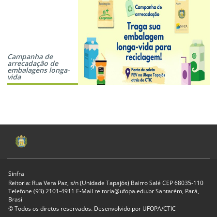
Campanha de
arrecadação de
embalagens longa-
vida
Sinfra
Reitoria: Rua Vera Paz, s/n (Unidade Tapajós) Bairro Salé CEP 68035-110
Telefone (93) 2101-4911 E-Mail reitoria@ufopa.edu.br Santarém, Pará,
Brasil
© Todos os diretos reservados. Desenvolvido por
UFOPA/CTIC